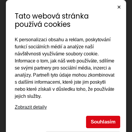
Úvod
Tato webová stránka
O společnosti
používá cookies
Reference
K personalizaci obsahu a reklam, poskytování
Regionální dráhy
funkcí sociálních médií a analýze naší
návštěvnosti využíváme soubory cookie.
Vlečky
Informace o tom, jak náš web používáte, sdílíme
Kontakty
se svými partnery pro sociální média, inzerci a
analýzy. Partneři tyto údaje mohou zkombinovat
Interní sekce
s dalšími informacemi, které jste jim poskytli
nebo které získali v důsledku toho, že používáte
jejich služby.
Zobrazit detaily
Souhlasím
© 2026
PDV RAILWAY a.s.