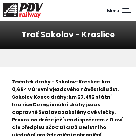
Menu
Trať Sokolov - Kraslice
Začátek dráhy - Sokolov-Kraslice: km
0,664 v úrovni vjezdového návěstidla žst.
Sokolov Konec dráhy: km 27,452 státní
hranice Do regionální dráhy jsou v
dopravně Svatava zaústěny dvě vlečky.
Provoz na dráze je řízen dispečerem z Oloví
dle předpisu SŽDC D1 a D3 a Místního
ujednání pro železniční pohraniční