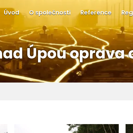
Úvod
O společnosti
Reference
Reg
nad Úpou oprava 