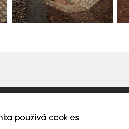
Reference
Regionální dráhy
Vlečky
K
nka používá cookies