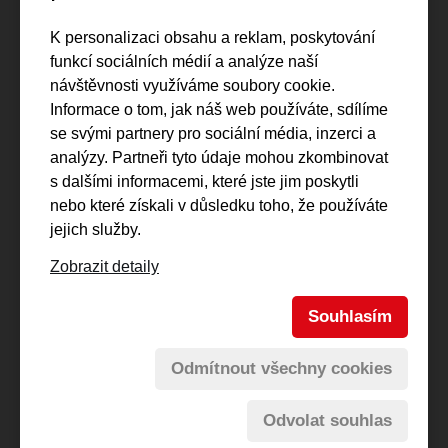
Reference
K personalizaci obsahu a reklam, poskytování
Regionální dráhy
funkcí sociálních médií a analýze naší
Vlečky
návštěvnosti využíváme soubory cookie.
Informace o tom, jak náš web používáte, sdílíme
Kontakty
se svými partnery pro sociální média, inzerci a
analýzy. Partneři tyto údaje mohou zkombinovat
Interní sekce
s dalšími informacemi, které jste jim poskytli
nebo které získali v důsledku toho, že používáte
jejich služby.
Zobrazit detaily
Souhlasím
© 2026
PDV RAILWAY a.s.
Odmítnout všechny cookies
Spravuje:
webmaster Jiří Šmíd
Odvolat souhlas