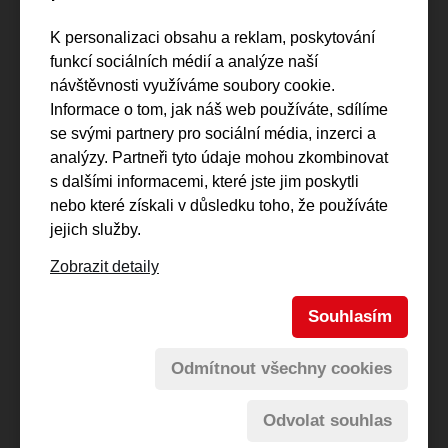
Reference
K personalizaci obsahu a reklam, poskytování
Regionální dráhy
funkcí sociálních médií a analýze naší
Vlečky
návštěvnosti využíváme soubory cookie.
Informace o tom, jak náš web používáte, sdílíme
Kontakty
se svými partnery pro sociální média, inzerci a
analýzy. Partneři tyto údaje mohou zkombinovat
Interní sekce
s dalšími informacemi, které jste jim poskytli
nebo které získali v důsledku toho, že používáte
jejich služby.
Zobrazit detaily
Souhlasím
© 2026
PDV RAILWAY a.s.
Odmítnout všechny cookies
Spravuje:
webmaster Jiří Šmíd
Odvolat souhlas