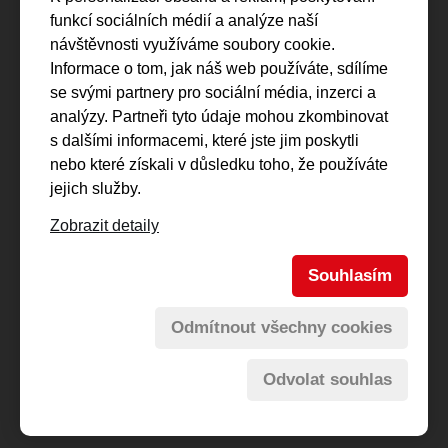
Regionální dráhy
funkcí sociálních médií a analýze naší
Vlečky
návštěvnosti využíváme soubory cookie.
Informace o tom, jak náš web používáte, sdílíme
Kontakty
se svými partnery pro sociální média, inzerci a
analýzy. Partneři tyto údaje mohou zkombinovat
Interní sekce
s dalšími informacemi, které jste jim poskytli
nebo které získali v důsledku toho, že používáte
jejich služby.
Zobrazit detaily
Souhlasím
© 2026
PDV RAILWAY a.s.
Odmítnout všechny cookies
Spravuje:
webmaster Jiří Šmíd
Odvolat souhlas